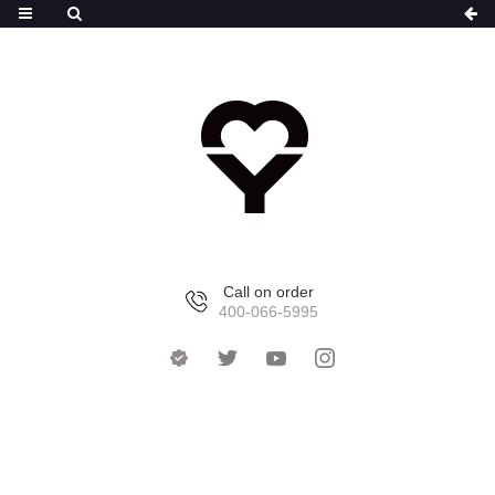
Call on order
400-066-5995
首页
>
产品中心
>
胖达系列水杯
>
斜杠胖达吸管