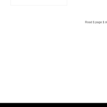
Road
1
page
1
st