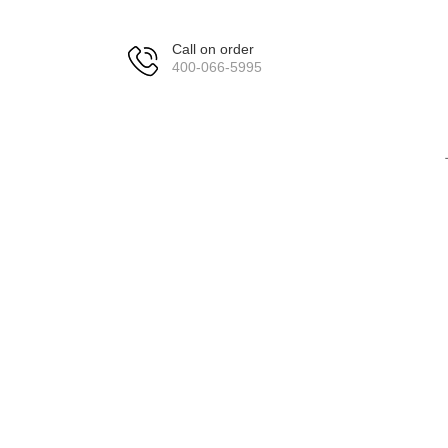
Call on order
400-066-5995