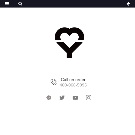
Call on order
400-066-5995
首页
>
产品中心
>
胖达系列水杯
>
随心胖达双饮